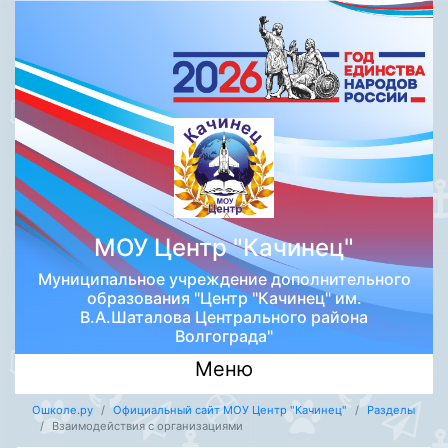
МОУ Центр "Качинец"
Муниципальное учреждение дополнительного
образования "Центр "Качинец" им.
В.А.Шаталова Центрального района
Волгограда"
Меню
Ошколе.ру
Официальный сайт МОУ Центр "Качинец"
Разделы
Взаимодействия с организациями