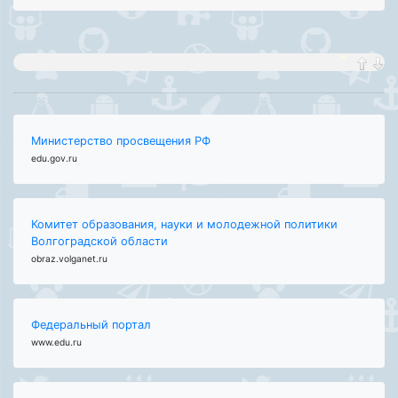
Министерство просвещения РФ
edu.gov.ru
Комитет образования, науки и молодежной политики
Волгоградской области
obraz.volganet.ru
Федеральный портал
www.edu.ru